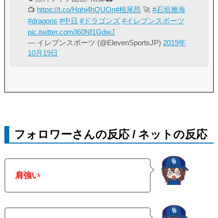
📺
https://t.co/Hqhi4hQUOn
#根尾昂
🚀
#石垣雅海
#dragons
#中日
#ドラゴンズ
#イレブンスポーツ
pic.twitter.com/l60Nf1GdwJ
— イレブンスポーツ (@ElevenSportsJP)
2019年
10月19日
フォロワーさんの反応 / ネットの反応
肩強い