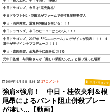
中日・福元悠真、中日球団に「感謝」
中日ドラゴンズ、今日は“完売御礼”
中日ドラフト6位・花田旭がファームで長打量産態勢突入
中日・涌井秀章、通算169勝目を挙げる！！！
中日ドラゴンズ、今日のヒーローはこの3人！！！
中日ドラゴンズ、2027年『FCユニホーム』のデザインが発表！！！ 4
選手がデザインをプロデュース！！！
中日・吉田聖弥、金丸夢斗に顔を近づける
元中日監督・与田剛さんが「難しい采配だった」と振り返った場面
2019年10月19日 15:08
17コメント
中日ドラゴンズ
強肩×強肩！ 中日・桂依央利＆根
尾昂によるバント阻止併殺プレー
が凄い…【動画】