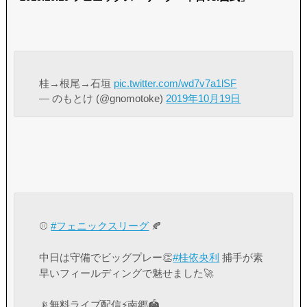
桂→根尾→石垣
pic.twitter.com/wd7v7a1lSF
— のもとけ (@gnomotoke)
2019年10月19日
⚾
#フェニックスリーグ
🍂
中日は守備でビッグプレー👏
#桂依央利
捕手が素
早いフィールディングで魅せました🚀
📡無料ライブ配信⚡南郷🏟