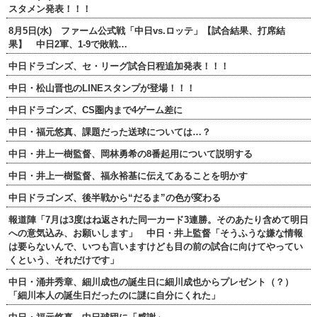
スタメン発表！！！
8月5日(水) ファーム公式戦「中日vs.ロッテ」【試合結果、打席結
果】 中日2軍、1-9で敗戦…
中日ドラゴンズ、セ・リーグ試合日程追加発表！！！
中日・松山晋也のLINEスタンプが登場！！！
中日ドラゴンズ、CS圏内まで4ゲーム差に
中日・福元悠真、課題だった送球については…？
中日・井上一樹監督、岡林勇希の8番起用について説明する
中日・井上一樹監督、福永裕基に伝えてあることを明かす
中日ドラゴンズ、後半戦から“だるま”の色が変わる
報道陣「7月は3度はね返された同一カード3連勝。そのあたり含めて明日
への意気込み、お願いします」 中日・井上監督「そうふうな嫌な情報
は要らないんで、いつも言いますけども目の前の試合に向けてやってい
くという、それだけです」
中日・涌井秀章、細川成也の誕生日に細川成也からプレゼント（？）
「細川本人の誕生日だったのに謎に自分にくれた」