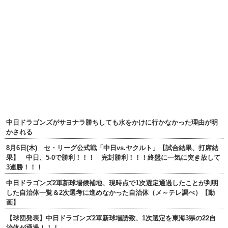
中日ドラゴンズがサヨナラ勝ちしても水をかけに行かなかった理由が明
かされる
8月6日(木) セ・リーグ公式戦「中日vs.ヤクルト」【試合結果、打席結
果】 中日、5-0で勝利！！！ 完封勝利！！！終盤に一気に突き放して
3連勝！！！
中日ドラゴンズ2軍新球場候補地、現時点で1次選定通過したことが判明
した自治体一覧＆2次選考に進めなかった自治体（メ～テレ調べ）【動
画】
【球団発表】中日ドラゴンズ2軍新球場誘致、1次選定を東海3県の22自
治体が通過！！！