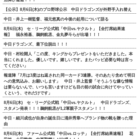
【公示】8月6日(木)のプロ野球公示 中日ドラゴンズが外野手入れ替え
中日・井上一樹監督、福元悠真の今後の起用について語る
8月6日(木) セ・リーグ公式戦「中日vs.ヤクルト」【全打席結果速
報】 福永裕基、鵜飼航丞、金丸夢斗らが出場！！！
中日ドラゴンズ、最下位脱出！！！
中日・村松開人「この度、キングからプレゼントをいただきました。本
当にくれました。優しいです。嬉しいです。またバッピ必要な時は言っ
てください」
報道陣「7月は3度はね返された同一カード3連勝。そのあたり含めて明日
への意気込み、お願いします」 中日・井上監督「そうふうな嫌な情報
は要らないんで、いつも言いますけども目の前の試合に向けてやってい
くという、それだけです」
8月6日(木) セ・リーグ公式戦「中日vs.ヤクルト」 中日ドラゴンズ、
スタメン発表！！！鵜飼航丞が1,2軍親子スタメン！！！
中日・細川成也が自身の誕生日に涌井秀章へブランド物の靴を贈った理
由
8月6日(木) ファーム公式戦「中日vs.ロッテ」【全打席結果速報】 花