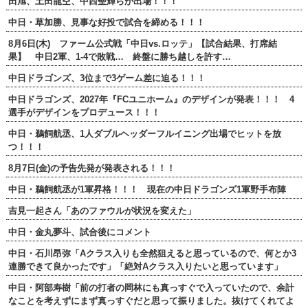
田旭、土田龍空、中西聖輝らが出場！！！
中日・草加勝、見事な好投で試合を締める！！！
8月6日(木) ファーム公式戦「中日vs.ロッテ」【試合結果、打席結
果】 中日2軍、1-4で敗戦… 終盤に勝ち越しを許す…
中日ドラゴンズ、3位まで3ゲーム差に迫る！！！
中日ドラゴンズ、2027年『FCユニホーム』のデザインが発表！！！ 4
選手がデザインをプロデュース！！！
中日・鵜飼航丞、1人ダブルヘッダーフルイニング出場でヒットを放
つ！！！
8月7日(金)の予告先発が発表される！！！
中日・鵜飼航丞が1軍昇格！！！ 現在の中日ドラゴンズ1軍野手布陣
吉見一起さん「あのファウルが状況を変えた」
中日・金丸夢斗、試合後にコメント
中日・石川昂弥「Aクラス入りも全然狙えると思っているので、何とか3
連勝できて良かったです」「絶対Aクラス入りたいと思っています」
中日・阿部寿樹「前の打者の岡林にも真っすぐで入っていたので、余計
なことを考えずにまず真っすぐだと思って振りました。抜けてくれてよ