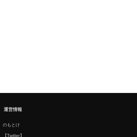
運営情報
のもとけ
【Twitter】