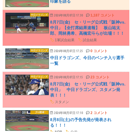
印象を語る
1,187 コメント
中日ドラゴンズ
2026年08月07日 17:30
8月7日(金) セ・リーグ公式戦「阪神vs.
中日」【全打席結果速報】 板山祐太
郎、岡林勇希、高橋宏斗らが出場！！！
🏷️
1軍試合結果
🏷️
試合結果
0 コメント
中日ドラゴンズ
2026年08月07日 17:25
中日ドラゴンズ、今日のベンチ入り選手
一覧
23 コメント
中日ドラゴンズ
2026年08月07日 17:15
8月7日(金) セ・リーグ公式戦「阪神vs.
中日」 中日ドラゴンズ、スタメン発
表！！！
🏷️
スタメン
2 コメント
プロ野球
2026年08月07日 17:10
8月8日(土)の予告先発が発表され
る！！！