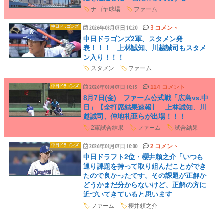
🏷️
ナゴヤ球場
🏷️
ファーム
3 コメント
中日ドラゴンズ
2026年08月07日 10:20
中日ドラゴンズ2軍、スタメン発
表！！！ 上林誠知、川越誠司もスタメ
ン入り！！！
🏷️
スタメン
🏷️
ファーム
114 コメント
中日ドラゴンズ
2026年08月07日 10:15
8月7日(金) ファーム公式戦「広島vs.中
日」【全打席結果速報】 上林誠知、川
越誠司、仲地礼亜らが出場！！！
🏷️
2軍試合結果
🏷️
ファーム
🏷️
試合結果
2 コメント
中日ドラゴンズ
2026年08月07日 10:00
中日ドラフト2位・櫻井頼之介「いつも
通り課題を持って取り組んだことができ
たので良かったです。その課題が正解か
どうかまだ分からないけど、正解の方に
近づいてきていると思います」
🏷️
ファーム
🏷️
櫻井頼之介