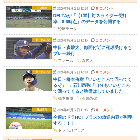
0 コメント
プロ野球
2026年08月07日 12:30
DELTAが「【1軍】対スライダー長打
率 8.6時点」のデータを公開する
🏷️
野球データ
1 コメント
中日ドラゴンズ
2026年08月07日 12:15
中日・森駿太、顔面付近に死球受けるも
プレー続行
🏷️
ファーム
🏷️
森駿太
0 コメント
中日ドラゴンズ
2026年08月07日 12:00
中日・橋本侑樹「いいところで回ってく
るぞ」 → 石川昂弥「自分もいいところ
で回ってくると準備はしていました」
🏷️
橋本侑樹
🏷️
石川昂弥
0 コメント
番組情報
2026年08月07日 11:45
今週のドラHOTプラスの放送内容が判明
する！！！
🏷️
ドラHOTプラス