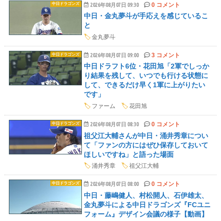
0 コメント
中日ドラゴンズ
2026年08月07日 09:30
中日・金丸夢斗が手応えを感じているこ
と
🏷️
金丸夢斗
3 コメント
中日ドラゴンズ
2026年08月07日 09:00
中日ドラフト6位・花田旭「2軍でしっか
り結果を残して、いつでも行ける状態に
して、できるだけ早く1軍に上がりたい
です」
🏷️
ファーム
🏷️
花田旭
0 コメント
中日ドラゴンズ
2026年08月07日 08:30
祖父江大輔さんが中日・涌井秀章につい
て「ファンの方にはぜひ保存しておいて
ほしいですね」と語った場面
🏷️
涌井秀章
🏷️
祖父江大輔
0 コメント
中日ドラゴンズ
2026年08月07日 08:00
中日・藤嶋健人、村松開人、石伊雄太、
金丸夢斗による中日ドラゴンズ『FCユニ
フォーム』デザイン会議の様子【動画】