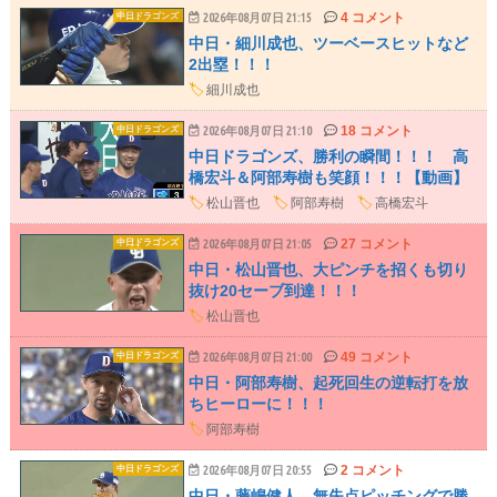
4 コメント
中日ドラゴンズ
2026年08月07日 21:15
中日・細川成也、ツーベースヒットなど
2出塁！！！
🏷️
細川成也
18 コメント
中日ドラゴンズ
2026年08月07日 21:10
中日ドラゴンズ、勝利の瞬間！！！ 高
橋宏斗＆阿部寿樹も笑顔！！！【動画】
🏷️
松山晋也
🏷️
阿部寿樹
🏷️
高橋宏斗
27 コメント
中日ドラゴンズ
2026年08月07日 21:05
中日・松山晋也、大ピンチを招くも切り
抜け20セーブ到達！！！
🏷️
松山晋也
49 コメント
中日ドラゴンズ
2026年08月07日 21:00
中日・阿部寿樹、起死回生の逆転打を放
ちヒーローに！！！
🏷️
阿部寿樹
2 コメント
中日ドラゴンズ
2026年08月07日 20:55
中日・藤嶋健人、無失点ピッチングで勝