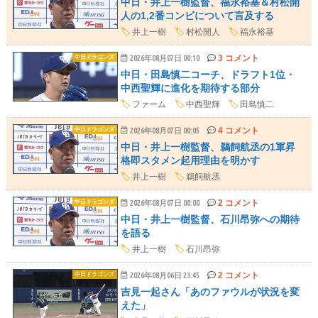
中日・井上一樹監督、福永裕基＆村松開
人の1,2番コンビについて言及する
🏷️
井上一樹
🏷️
村松開人
🏷️
福永裕基
3 コメント
中日ドラゴンズ
2026年08月07日 00:10
中日・田島慎二コーチ、ドラフト1位・
中西聖輝に進化を期待する部分
🏷️
ファーム
🏷️
中西聖輝
🏷️
田島慎二
4 コメント
中日ドラゴンズ
2026年08月07日 00:05
中日・井上一樹監督、鵜飼航丞の1軍昇
格即スタメン起用理由を明かす
🏷️
井上一樹
🏷️
鵜飼航丞
2 コメント
中日ドラゴンズ
2026年08月07日 00:00
中日・井上一樹監督、石川昂弥への期待
を語る
🏷️
井上一樹
🏷️
石川昂弥
2 コメント
中日ドラゴンズ
2026年08月06日 23:45
吉見一起さん「あのファウルが状況を変
えた」