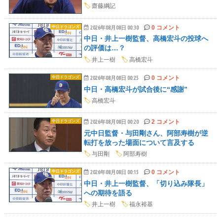
🏷️
齋藤綱記
0 コメント
中日ドラゴンズ
2026年08月08日 00:30
中日・井上一樹監督、高橋宏斗の投球へ
の評価は…？
🏷️
井上一樹
🏷️
高橋宏斗
0 コメント
中日ドラゴンズ
2026年08月08日 00:25
中日・高橋宏斗が試合後に“感謝”
🏷️
高橋宏斗
2 コメント
中日ドラゴンズ
2026年08月08日 00:20
元中日監督・与田剛さん、阿部寿樹が逆
転打を放った場面について言及する
🏷️
与田剛
🏷️
阿部寿樹
0 コメント
中日ドラゴンズ
2026年08月08日 00:15
中日・井上一樹監督、「切り込み隊長」
への期待を語る
🏷️
井上一樹
🏷️
福永裕基