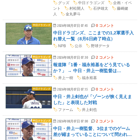
🏷️
グッズ
🏷️
中日ドラゴンズ
🏷️
企画・イベ
ント
🏷️
村松開人
🏷️
石伊雄太
🏷️
藤嶋健
人
🏷️
金丸夢斗
0 コメント
中日ドラゴンズ
2026年08月07日 07:45
中日ドラゴンズ、ここまでの1,2軍選手入
れ替え一覧（8月6日終了時点）
🏷️
NPB
🏷️
公示
🏷️
野球データ
2 コメント
中日ドラゴンズ
2026年08月07日 07:30
報道陣「1番・福永裕基をどう見ている
か？」 → 中日・井上一樹監督は…
🏷️
井上一樹
🏷️
福永裕基
0 コメント
中日ドラゴンズ
2026年08月07日 07:15
中日・井上剣也が「ゾーンが狭く見えま
した」と表現した対戦
🏷️
ファーム
🏷️
井上剣也
2 コメント
中日ドラゴンズ
2026年08月07日 07:00
中日・井上一樹監督、3位までのゲーム
差が縮まっていることについて問われ…