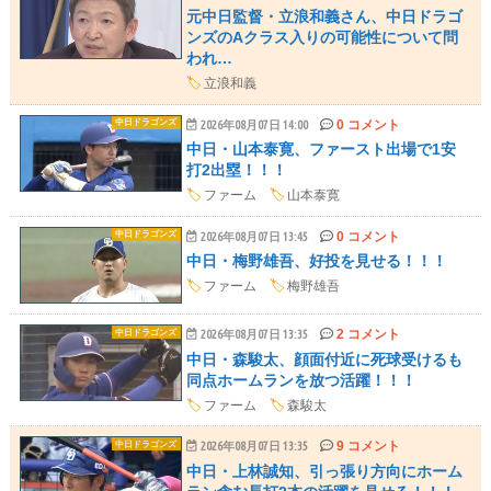
元中日監督・立浪和義さん、中日ドラゴ
ンズのAクラス入りの可能性について問
われ…
🏷️
立浪和義
0 コメント
中日ドラゴンズ
2026年08月07日 14:00
中日・山本泰寛、ファースト出場で1安
打2出塁！！！
🏷️
ファーム
🏷️
山本泰寛
0 コメント
中日ドラゴンズ
2026年08月07日 13:45
中日・梅野雄吾、好投を見せる！！！
🏷️
ファーム
🏷️
梅野雄吾
2 コメント
中日ドラゴンズ
2026年08月07日 13:35
中日・森駿太、顔面付近に死球受けるも
同点ホームランを放つ活躍！！！
🏷️
ファーム
🏷️
森駿太
9 コメント
中日ドラゴンズ
2026年08月07日 13:35
中日・上林誠知、引っ張り方向にホーム