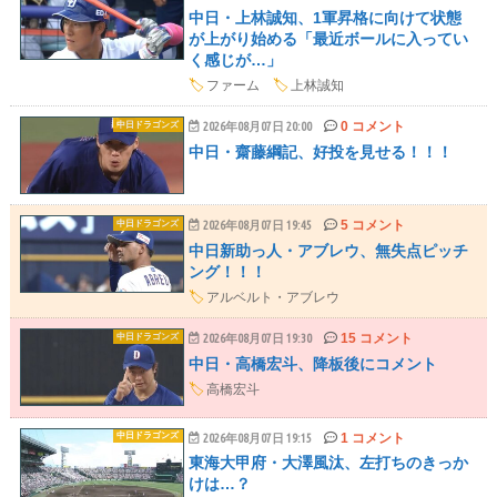
中日・上林誠知、1軍昇格に向けて状態
が上がり始める「最近ボールに入ってい
く感じが…」
🏷️
ファーム
🏷️
上林誠知
0 コメント
中日ドラゴンズ
2026年08月07日 20:00
中日・齋藤綱記、好投を見せる！！！
5 コメント
中日ドラゴンズ
2026年08月07日 19:45
中日新助っ人・アブレウ、無失点ピッチ
ング！！！
🏷️
アルベルト・アブレウ
15 コメント
中日ドラゴンズ
2026年08月07日 19:30
中日・高橋宏斗、降板後にコメント
🏷️
高橋宏斗
1 コメント
中日ドラゴンズ
2026年08月07日 19:15
東海大甲府・大澤風汰、左打ちのきっか
けは…？