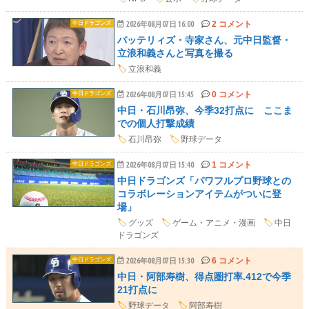
2 コメント
中日ドラゴンズ
2026年08月07日 16:00
バッテリィズ・寺家さん、元中日監督・
立浪和義さんと写真を撮る
🏷️
立浪和義
0 コメント
中日ドラゴンズ
2026年08月07日 15:45
中日・石川昂弥、今季32打点に ここま
での個人打撃成績
🏷️
石川昂弥
🏷️
野球データ
1 コメント
中日ドラゴンズ
2026年08月07日 15:40
中日ドラゴンズ「パワフルプロ野球との
コラボレーションアイテムがついに登
場」
🏷️
グッズ
🏷️
ゲーム・アニメ・漫画
🏷️
中日
ドラゴンズ
6 コメント
中日ドラゴンズ
2026年08月07日 15:30
中日・阿部寿樹、得点圏打率.412で今季
21打点に
🏷️
野球データ
🏷️
阿部寿樹