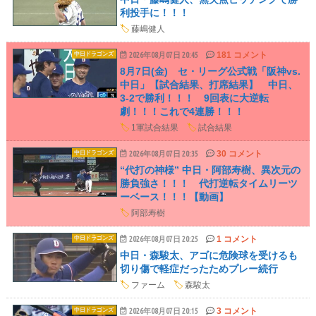
利投手に！！！
🏷️
藤嶋健人
181 コメント
中日ドラゴンズ
2026年08月07日 20:45
8月7日(金) セ・リーグ公式戦「阪神vs.
中日」【試合結果、打席結果】 中日、
3-2で勝利！！！ 9回表に大逆転
劇！！！これで4連勝！！！
🏷️
1軍試合結果
🏷️
試合結果
30 コメント
中日ドラゴンズ
2026年08月07日 20:35
“代打の神様” 中日・阿部寿樹、異次元の
勝負強さ！！！ 代打逆転タイムリーツ
ーベース！！！【動画】
🏷️
阿部寿樹
1 コメント
中日ドラゴンズ
2026年08月07日 20:25
中日・森駿太、アゴに危険球を受けるも
切り傷で軽症だったためプレー続行
🏷️
ファーム
🏷️
森駿太
3 コメント
中日ドラゴンズ
2026年08月07日 20:15