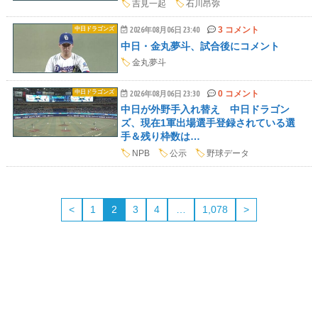
🏷️
吉見一起
🏷️
石川昂弥
3 コメント
中日ドラゴンズ
2026年08月06日 23:40
中日・金丸夢斗、試合後にコメント
🏷️
金丸夢斗
0 コメント
中日ドラゴンズ
2026年08月06日 23:30
中日が外野手入れ替え 中日ドラゴン
ズ、現在1軍出場選手登録されている選
手＆残り枠数は…
🏷️
NPB
🏷️
公示
🏷️
野球データ
<
1
2
3
4
…
1,078
>