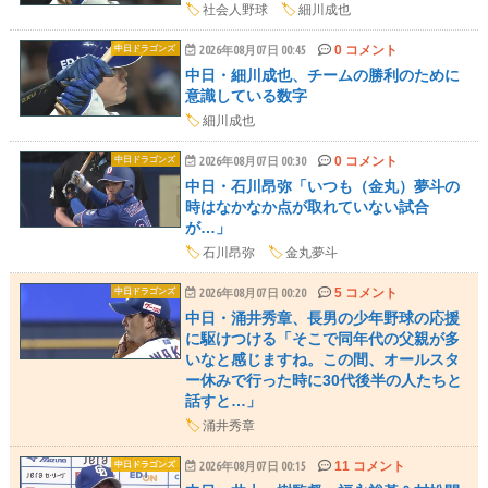
🏷️
社会人野球
🏷️
細川成也
0 コメント
中日ドラゴンズ
2026年08月07日 00:45
中日・細川成也、チームの勝利のために
意識している数字
🏷️
細川成也
0 コメント
中日ドラゴンズ
2026年08月07日 00:30
中日・石川昂弥「いつも（金丸）夢斗の
時はなかなか点が取れていない試合
が…」
🏷️
石川昂弥
🏷️
金丸夢斗
5 コメント
中日ドラゴンズ
2026年08月07日 00:20
中日・涌井秀章、長男の少年野球の応援
に駆けつける「そこで同年代の父親が多
いなと感じますね。この間、オールスタ
ー休みで行った時に30代後半の人たちと
話すと…」
🏷️
涌井秀章
11 コメント
中日ドラゴンズ
2026年08月07日 00:15