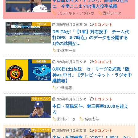
中日新助っ人・アブレウ、防御率2点台
に 今季ここまでの個人投手成績
🏷️
アルベルト・アブレウ
🏷️
野球データ
2 コメント
プロ野球
2026年08月07日 23:00
DELTAが「【1軍】対右投手 チーム代
打OPS 8.7時点」のデータを公開する
1位の球団が…
🏷️
野球データ
0 コメント
番組情報
2026年08月07日 22:45
8月8日(土)放送 セ・リーグ公式戦「阪
神vs.中日」【テレビ・ネット・ラジオ中
継情報】
🏷️
中継情報
1 コメント
中日ドラゴンズ
2026年08月07日 22:45
中日・高橋宏斗、奪三振率10.00を超え
る
🏷️
野球データ
🏷️
高橋宏斗
9 コメント
中日ドラゴンズ
2026年08月07日 22:35
中日・阿部寿樹「（CSの）目標は、ない