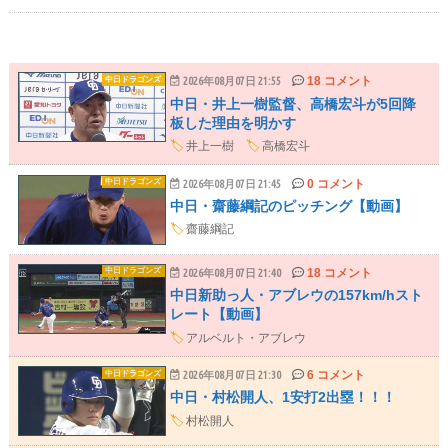
18 コメント
中日ドラゴンズ
2026年08月07日 21:55
中日・井上一樹監督、高橋宏斗が5回降
板した理由を明かす
🏷️
井上一樹
🏷️
高橋宏斗
0 コメント
中日ドラゴンズ
2026年08月07日 21:45
中日・齋藤綱記のピッチング【動画】
🏷️
齋藤綱記
18 コメント
中日ドラゴンズ
2026年08月07日 21:40
中日新助っ人・アブレウの157km/hスト
レート【動画】
🏷️
アルベルト・アブレウ
6 コメント
中日ドラゴンズ
2026年08月07日 21:30
中日・村松開人、1安打2出塁！！！
🏷️
村松開人