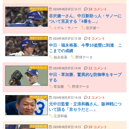
18 コメント
中日ドラゴンズ
2026年08月07日 15:15
谷沢健一さん、中日新助っ人・サノーに
ついて言及する「4番を…」
🏷️
ミゲル・サノー
🏷️
谷沢健一
0 コメント
中日ドラゴンズ
2026年08月07日 15:00
中日・福永裕基、今季10盗塁に到達 こ
こまでの成績
🏷️
福永裕基
🏷️
野球データ
12 コメント
中日ドラゴンズ
2026年08月07日 14:45
中日・草加勝、驚異的な防御率をキープ
する
🏷️
草加勝
🏷️
野球データ
2 コメント
中日ドラゴンズ
2026年08月07日 14:30
元中日監督・立浪和義さん、阪神戦につ
いて語る「京セラだと…」
🏷️
立浪和義
10 コメント
中日ドラゴンズ
2026年08月07日 14:15