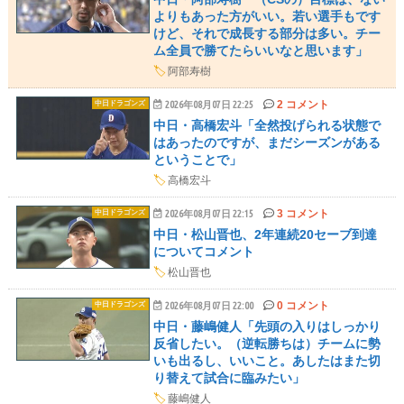
よりもあった方がいい。若い選手もです
けど、それで成長する部分は多い。チー
ム全員で勝てたらいいなと思います」
🏷️
阿部寿樹
2 コメント
中日ドラゴンズ
2026年08月07日 22:25
中日・高橋宏斗「全然投げられる状態で
はあったのですが、まだシーズンがある
ということで」
🏷️
高橋宏斗
3 コメント
中日ドラゴンズ
2026年08月07日 22:15
中日・松山晋也、2年連続20セーブ到達
についてコメント
🏷️
松山晋也
0 コメント
中日ドラゴンズ
2026年08月07日 22:00
中日・藤嶋健人「先頭の入りはしっかり
反省したい。（逆転勝ちは）チームに勢
いも出るし、いいこと。あしたはまた切
り替えて試合に臨みたい」
🏷️
藤嶋健人