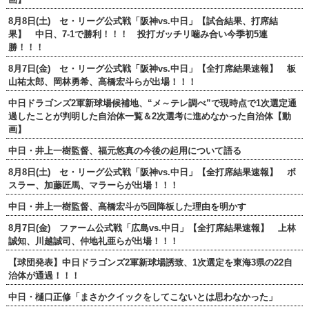
8月8日(土) セ・リーグ公式戦「阪神vs.中日」【試合結果、打席結
果】 中日、7-1で勝利！！！ 投打ガッチリ噛み合い今季初5連
勝！！！
8月7日(金) セ・リーグ公式戦「阪神vs.中日」【全打席結果速報】 板
山祐太郎、岡林勇希、高橋宏斗らが出場！！！
中日ドラゴンズ2軍新球場候補地、“メ～テレ調べ”で現時点で1次選定通
過したことが判明した自治体一覧＆2次選考に進めなかった自治体【動
画】
中日・井上一樹監督、福元悠真の今後の起用について語る
8月8日(土) セ・リーグ公式戦「阪神vs.中日」【全打席結果速報】 ボ
スラー、加藤匠馬、マラーらが出場！！！
中日・井上一樹監督、高橋宏斗が5回降板した理由を明かす
8月7日(金) ファーム公式戦「広島vs.中日」【全打席結果速報】 上林
誠知、川越誠司、仲地礼亜らが出場！！！
【球団発表】中日ドラゴンズ2軍新球場誘致、1次選定を東海3県の22自
治体が通過！！！
中日・樋口正修「まさかクイックをしてこないとは思わなかった」