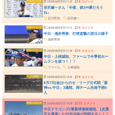
8 コメント
中日ドラゴンズ
2026年08月07日 11:30
谷沢健一さん「今後、彼が4番だろう
ね」
🏷️
石川昂弥
🏷️
谷沢健一
0 コメント
中日ドラゴンズ
2026年08月07日 11:15
中日・涌井秀章、打球直撃の翌日の様子
🏷️
涌井秀章
6 コメント
中日ドラゴンズ
2026年08月07日 11:00
中日・上林誠知、ファームで今季初ホー
ムランを放つ！！！
🏷️
ファーム
🏷️
上林誠知
6 コメント
プロ野球
2026年08月07日 10:45
8月7日(金)からのセ・リーグ公式戦「阪
神vs.中日」3連戦、両チーム先発予想6
人
23 コメント
中日ドラゴンズ
2026年08月07日 10:30
中日ドラゴンズ2軍新球場候補地、1次選
定を通過した22自治体が判明する！！！