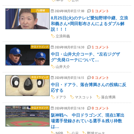
🏷️
NPB
🏷️
公示
1 コメント
プロ野球
2026年08月07日 17:00
8月25日(火)のテレビ愛知野球中継、立浪
和義さん×岡田彰布さんによるダブル解
説！！！
🏷️
立浪和義
1 コメント
中日ドラゴンズ
2026年08月07日 16:30
中日・山井大介コーチ、“左右ジグザ
グ”先発ローテについて…
🏷️
山井大介
0 コメント
中日ドラゴンズ
2026年08月07日 16:15
中日・ドアラ、落合博満さんの投稿に反
応する
🏷️
ドアラ
🏷️
マスコット
🏷️
落合博満
0 コメント
中日ドラゴンズ
2026年08月07日 16:10
阪神戦へ 中日ドラゴンズ、現在1軍出
場選手登録されている選手＆残り枠数
は…
🏷️
NPB
🏷️
公示
🏷️
野球データ