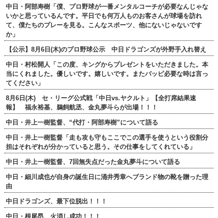
中日・阿部寿樹「僕、プロ野球が一番メンタルコーチが必要なんじゃな
いかと思っているんです。平日でも何万人ものお客さんが球場を訪れ
て、僕たちのプレーを見る。こんなスポーツ、他にないじゃないです
か」
【公示】8月6日(木)のプロ野球公示 中日ドラゴンズが外野手入れ替え
中日・村松開人「この度、キングからプレゼントをいただきました。本
当にくれました。優しいです。嬉しいです。またバッピ必要な時は言っ
てください」
8月6日(木) セ・リーグ公式戦「中日vs.ヤクルト」【全打席結果速
報】 福永裕基、鵜飼航丞、金丸夢斗らが出場！！！
中日・井上一樹監督、“代打・阿部寿樹”について語る
中日・井上一樹監督「走も攻も守もここでこの選手を使うという役割分
担はそれぞれが分かっていると思う。その仕事をしてくれている」
中日・井上一樹監督、7回無失点だった金丸夢斗について語る
中日・細川成也が自身の誕生日に涌井秀章へブランド物の靴を贈った理
由
中日ドラゴンズ、最下位脱出！！！
中日・根尾昂、火消し成功！！！