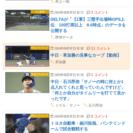
🏷️
井上一樹
3 コメント
プロ野球
2026年08月07日 02:15
DELTAが「【1軍】三塁手出場時OPS上
位 100打席以上 8.6時点」のデータを
公開する
🏷️
野球データ
11 コメント
中日ドラゴンズ
2026年08月07日 02:00
中日・草加勝の見事なカーブ【動画】
🏷️
草加勝
1 コメント
中日ドラゴンズ
2026年08月07日 01:30
中日・石川昂弥「サノーの時に何とか1
点入れてくれと思っていたんですけど」
「何とか自分がタイムリーを打てて良か
ったです」
🏷️
ミゲル・サノー
🏷️
石川昂弥
2 コメント
中日ドラゴンズ
2026年08月07日 01:00
トヨタ自動車・細川拓哉、バンテリンド
ームで試合観戦する