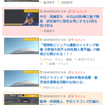
🏷️
亀澤恭平
🏷️
高校野球
13 コメント
中日ドラゴンズ
2026年08月07日 19:00
中日・高橋宏斗、今日は5回9奪三振で降
板 試合途中に指先を気にするも5回を
投げ切る
🏷️
高橋宏斗
0 コメント
中日ドラゴンズ
2026年08月07日 18:30
『竜陣祭ビジュアル撮影のメイキング映
像 大野雄大投手＆村松開人選手編』の動
画が公開される！！！
🏷️
ゲーム・アニメ・漫画
🏷️
中日ドラゴン
ズ
🏷️
企画・イベント
1 コメント
中日ドラゴンズ
2026年08月07日 18:00
中日ドラゴンズ「令和8年熊本地震・被
災地支援募金活動のお知らせ」
🏷️
中日ドラゴンズ
6 コメント
プロ野球
2026年08月07日 17:45
阪神・伊原陵人、中日ドラゴンズ打線の