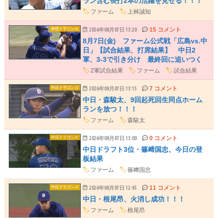
ラン含む長打2本の活躍を見せる！！！
🏷️
ファーム
🏷️
上林誠知
15 コメント
中日ドラゴンズ
2026年08月07日 13:20
8月7日(金) ファーム公式戦「広島vs.中
日」【試合結果、打席結果】 中日2
軍、3-3で引き分け 最終回に追いつく
🏷️
2軍試合結果
🏷️
ファーム
🏷️
試合結果
7 コメント
中日ドラゴンズ
2026年08月07日 13:15
中日・森駿太、9回起死回生同点ホーム
ランを放つ！！！
🏷️
ファーム
🏷️
森駿太
0 コメント
中日ドラゴンズ
2026年08月07日 13:00
中日ドラフト3位・篠﨑国忠、今日の登
板結果
🏷️
ファーム
🏷️
篠﨑国忠
11 コメント
中日ドラゴンズ
2026年08月07日 12:45
中日・根尾昂、火消し成功！！！
🏷️
ファーム
🏷️
根尾昂