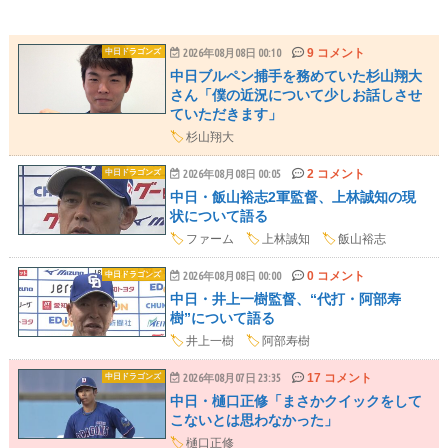
9 コメント
中日ドラゴンズ
2026年08月08日 00:10
中日ブルペン捕手を務めていた杉山翔大
さん「僕の近況について少しお話しさせ
ていただきます」
🏷️
杉山翔大
2 コメント
中日ドラゴンズ
2026年08月08日 00:05
中日・飯山裕志2軍監督、上林誠知の現
状について語る
🏷️
ファーム
🏷️
上林誠知
🏷️
飯山裕志
0 コメント
中日ドラゴンズ
2026年08月08日 00:00
中日・井上一樹監督、“代打・阿部寿
樹”について語る
🏷️
井上一樹
🏷️
阿部寿樹
17 コメント
中日ドラゴンズ
2026年08月07日 23:35
中日・樋口正修「まさかクイックをして
こないとは思わなかった」
🏷️
樋口正修