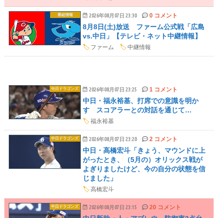
0 コメント
番組情報
2026年08月07日 23:30
8月8日(土)放送 ファーム公式戦「広島
vs.中日」【テレビ・ネット中継情報】
🏷️
ファーム
🏷️
中継情報
1 コメント
中日ドラゴンズ
2026年08月07日 23:25
中日・福永裕基、打席での意識を明か
す スコアラーとの対話を通じて…
🏷️
福永裕基
2 コメント
中日ドラゴンズ
2026年08月07日 23:20
中日・高橋宏斗「きょう、マウンドに上
がったとき、（5月の）オリックス戦が
よぎりましたけど、今の自分の状態を信
じました」
🏷️
高橋宏斗
20 コメント
中日ドラゴンズ
2026年08月07日 23:15