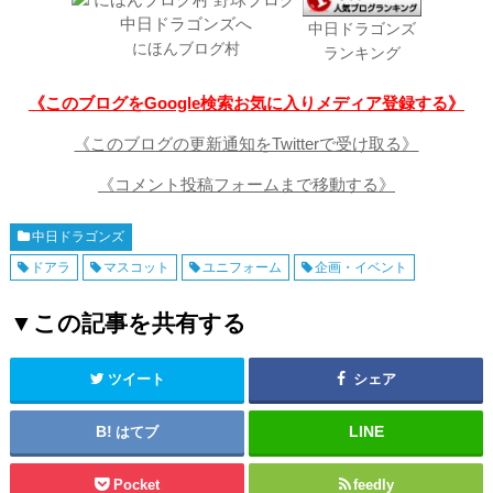
中日ドラゴンズ
にほんブログ村
ランキング
《このブログをGoogle検索お気に入りメディア登録する》
《このブログの更新通知をTwitterで受け取る》
《コメント投稿フォームまで移動する》
中日ドラゴンズ
ドアラ
マスコット
ユニフォーム
企画・イベント
▼この記事を共有する
ツイート
シェア
はてブ
Pocket
feedly