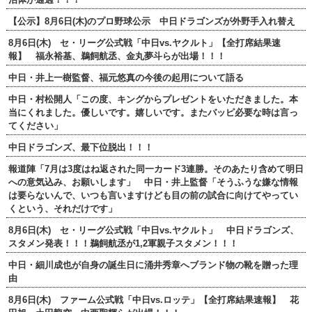
【公示】8月6日(木)のプロ野球公示 中日ドラゴンズが外野手入れ替え
8月6日(木) セ・リーグ公式戦「中日vs.ヤクルト」【全打席結果速
報】 福永裕基、鵜飼航丞、金丸夢斗らが出場！！！
中日・井上一樹監督、福元悠真の今後の起用について語る
中日・村松開人「この度、キングからプレゼントをいただきました。本
当にくれました。優しいです。嬉しいです。またバッピ必要な時は言っ
てください」
中日ドラゴンズ、最下位脱出！！！
報道陣「7月は3度はね返された同一カード3連勝。そのあたり含めて明日
への意気込み、お願いします」 中日・井上監督「そうふうな嫌な情報
は要らないんで、いつも言いますけども目の前の試合に向けてやってい
くという、それだけです」
8月6日(木) セ・リーグ公式戦「中日vs.ヤクルト」 中日ドラゴンズ、
スタメン発表！！！鵜飼航丞が1,2軍親子スタメン！！！
中日・細川成也が自身の誕生日に涌井秀章へブランド物の靴を贈った理
由
8月6日(木) ファーム公式戦「中日vs.ロッテ」【全打席結果速報】 花