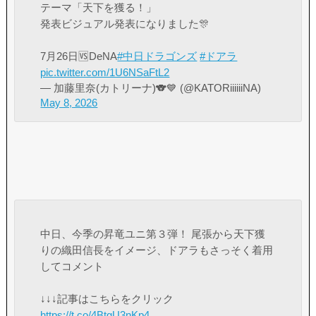
テーマ「天下を獲る！」
発表ビジュアル発表になりました🎊
7月26日🆚DeNA
#中日ドラゴンズ
#ドアラ
pic.twitter.com/1U6NSaFtL2
— 加藤里奈(カトリーナ)🐨💙 (@KATORiiiiiiNA)
May 8, 2026
中日、今季の昇竜ユニ第３弾！ 尾張から天下獲
りの織田信長をイメージ、ドアラもさっそく着用
してコメント
↓↓↓記事はこちらをクリック
https://t.co/4BtgU3nKp4