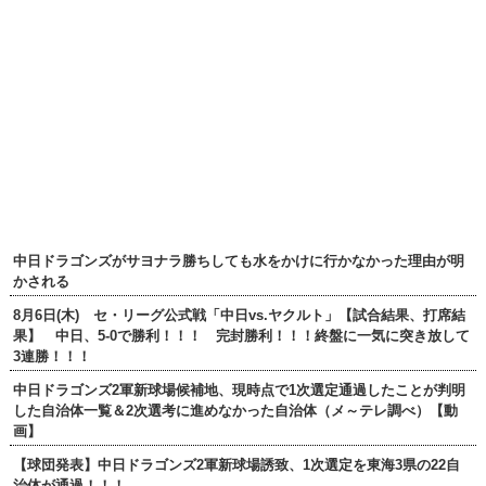
中日ドラゴンズがサヨナラ勝ちしても水をかけに行かなかった理由が明
かされる
8月6日(木) セ・リーグ公式戦「中日vs.ヤクルト」【試合結果、打席結
果】 中日、5-0で勝利！！！ 完封勝利！！！終盤に一気に突き放して
3連勝！！！
中日ドラゴンズ2軍新球場候補地、現時点で1次選定通過したことが判明
した自治体一覧＆2次選考に進めなかった自治体（メ～テレ調べ）【動
画】
【球団発表】中日ドラゴンズ2軍新球場誘致、1次選定を東海3県の22自
治体が通過！！！