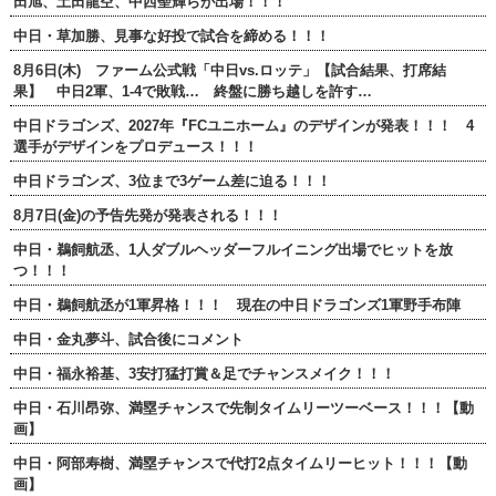
田旭、土田龍空、中西聖輝らが出場！！！
中日・草加勝、見事な好投で試合を締める！！！
8月6日(木) ファーム公式戦「中日vs.ロッテ」【試合結果、打席結
果】 中日2軍、1-4で敗戦… 終盤に勝ち越しを許す…
中日ドラゴンズ、2027年『FCユニホーム』のデザインが発表！！！ 4
選手がデザインをプロデュース！！！
中日ドラゴンズ、3位まで3ゲーム差に迫る！！！
8月7日(金)の予告先発が発表される！！！
中日・鵜飼航丞、1人ダブルヘッダーフルイニング出場でヒットを放
つ！！！
中日・鵜飼航丞が1軍昇格！！！ 現在の中日ドラゴンズ1軍野手布陣
中日・金丸夢斗、試合後にコメント
中日・福永裕基、3安打猛打賞＆足でチャンスメイク！！！
中日・石川昂弥、満塁チャンスで先制タイムリーツーベース！！！【動
画】
中日・阿部寿樹、満塁チャンスで代打2点タイムリーヒット！！！【動
画】