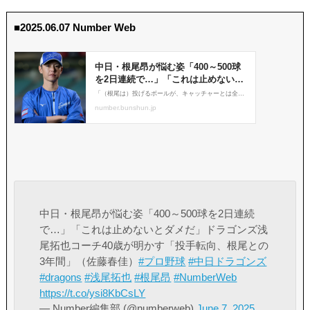
■2025.06.07 Number Web
中日・根尾昂が悩む姿「400～500球を2日連続
で…」「これは止めないとダメだ」ドラゴンズ浅
尾拓也コーチ40歳が明かす「投手転向、根尾との
3年間」（佐藤春佳）
#プロ野球
#中日ドラゴンズ
#dragons
#浅尾拓也
#根尾昂
#NumberWeb
https://t.co/ysi8KbCsLY
— Number編集部 (@numberweb)
June 7, 2025