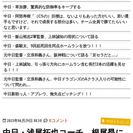
中日・草加勝、驚異的な防御率をキープする
中日・阿部寿樹「（CSの）目標は、ないよりもあった方がいい。若い選
手もですけど、それで成長する部分は多い。チーム全員で勝てたらいい
なと思います」
中日・飯山裕志2軍監督、上林誠知の現状について語る
中日・森駿太、9回起死回生同点ホームランを放つ！！！
元中日監督・立浪和義さん、阪神戦について語る「京セラだと…」
中日・上林誠知、引っ張り方向にホームラン含む長打2本の活躍を見せ
る！！！
元中日監督・立浪和義さん、中日ドラゴンズのAクラス入りの可能性に
ついて問われ…
中日新助っ人・アブレウ、無失点ピッチング！！！
2025年06月29日 08:30
0コメント
中日ドラゴンズ
中日・浅尾拓也コーチ、根尾昂に