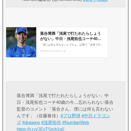
落合博満「浅尾で打たれたらしょうがない」中
日・浅尾拓也コーチ40歳の今…忘れられない落合
監督のコメント「落合さん、僕には何も言わない
んです」（佐藤春佳）
#プロ野球
#中日ドラゴン
ズ
#dragons
#浅尾拓也
#NumberWeb
https://t.co/JEoTSmb1g0