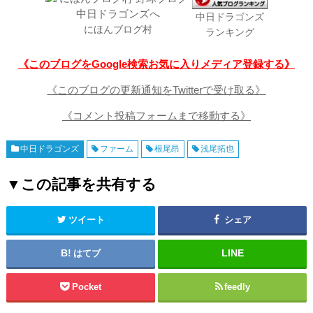
中日ドラゴンズ
にほんブログ村
ランキング
《このブログをGoogle検索お気に入りメディア登録する》
《このブログの更新通知をTwitterで受け取る》
《コメント投稿フォームまで移動する》
中日ドラゴンズ
ファーム
根尾昂
浅尾拓也
▼この記事を共有する
ツイート
シェア
はてブ
Pocket
feedly