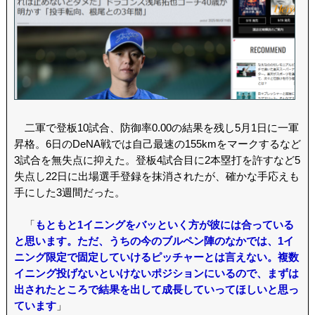
二軍で登板10試合、防御率0.00の結果を残し5月1日に一軍
昇格。6日のDeNA戦では自己最速の155kmをマークするなど
3試合を無失点に抑えた。登板4試合目に2本塁打を許すなど5
失点し22日に出場選手登録を抹消されたが、確かな手応えも
手にした3週間だった。
「
もともと1イニングをバッといく方が彼には合っている
と思います。ただ、うちの今のブルペン陣のなかでは、1イ
ニング限定で固定していけるピッチャーとは言えない。複数
イニング投げないといけないポジションにいるので、まずは
出されたところで結果を出して成長していってほしいと思っ
ています
」