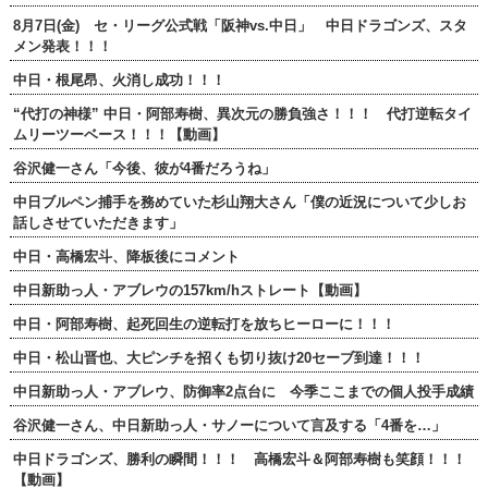
8月7日(金) セ・リーグ公式戦「阪神vs.中日」 中日ドラゴンズ、スタ
メン発表！！！
中日・根尾昂、火消し成功！！！
“代打の神様” 中日・阿部寿樹、異次元の勝負強さ！！！ 代打逆転タイ
ムリーツーベース！！！【動画】
谷沢健一さん「今後、彼が4番だろうね」
中日ブルペン捕手を務めていた杉山翔大さん「僕の近況について少しお
話しさせていただきます」
中日・高橋宏斗、降板後にコメント
中日新助っ人・アブレウの157km/hストレート【動画】
中日・阿部寿樹、起死回生の逆転打を放ちヒーローに！！！
中日・松山晋也、大ピンチを招くも切り抜け20セーブ到達！！！
中日新助っ人・アブレウ、防御率2点台に 今季ここまでの個人投手成績
谷沢健一さん、中日新助っ人・サノーについて言及する「4番を…」
中日ドラゴンズ、勝利の瞬間！！！ 高橋宏斗＆阿部寿樹も笑顔！！！
【動画】